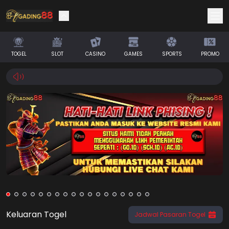
Selamat! Anda mendapatkan saldo
IDR 0
TOGEL
SLOT
CASINO
GAMES
SPORTS
PROMO
Klaim Saldo
Keluaran Togel
Jadwal Pasaran Togel