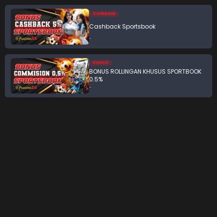
Cashback
Cashback Sportsbook
-
Komisi
BONUS ROLLINGAN KHUSUS SPORTBOOK
0.5%
-