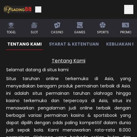
TOGEL
SLOT
CASINO
GAMES
SPORTS
PROMO
TENTANG KAMI
SYARAT & KETENTUAN
KEBIJAKAN PR
Tentang Kami
Selamat datang di situs kami
Situs taruhan online terkemuka di Asia, yang
menyediakan beragam produk permainan terbaik di Asia.
ini adalah situs permainan taruhan olahraga hingga
kasino terkemuka dan terpercaya di Asia, situs ini
menawarkan pengalaman judi online terbaik dengan
berbagai variasi permainan kasino & sportsbook yang
dapat dipilih dengan odds paling kompetitif dalam dunia
judi sepak bola. Kami menawarkan rata-rata 8.000