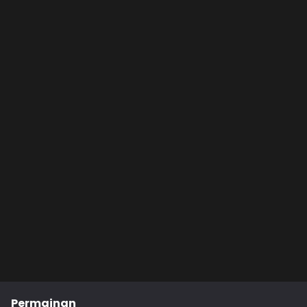
Permainan