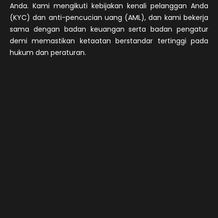
Anda. Kami mengikuti kebijakan kenali pelanggan Anda
(KYC) dan anti-pencucian uang (AML), dan kami bekerja
sama dengan badan keuangan serta badan pengatur
demi memastikan ketaatan berstandar tertinggi pada
hukum dan peraturan.