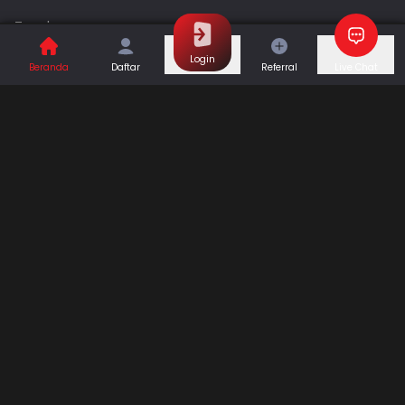
Togel
Slot
Casino
Games
Login
Beranda
Daftar
Referral
Live Chat
Sports
Promo
Bantuan & Panduan
Tentang Kami
Syarat dan Ketentuan
Kebijakan Privasi
Pusat Bantuan
Hubungi Kami
F.A.Q
Referral
Blog
Download APP