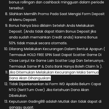
bonus rollingan dan cashback mingguan dalam periode
tersebut.
Silahkan Memilih Promo Pada Saat Mengisi Form Deposit
di Menu Deposit.
Bonus hanya bisa diklaim Setelah Anda Melakukan
Deposit. (Anda tidak dapat Klaim Bonus Deposit jika
anda sudah memainkan Credit anda) karena Bonus
50% tidak masuk secara otomatis.
Dilarang Melakukan Kecurangan Dalam Bentuk Apapun (
Termasuk HOLD FREE SPIN Saat Dapat Scatter Game Di
Close Lanjut Ke Game Lain Scatter Lagi Dan Seterusnya..
Termasuk Same IP & Data Bank Hanya Boleh Claim 1x ).
Jika Ditemukan Melakukan Kecurangan Maka Semua
Dana Akan Dihanguskan
.
Tidak Diperkenankan Isi Form WD Apabila Belum Capai
NTO (NettTurn Over) Jika Ketahuan Dana Akan
Dibekukan.
Keputusan Gading88 adalah Mutlak dan tidak dapat di
ganggu gugat.