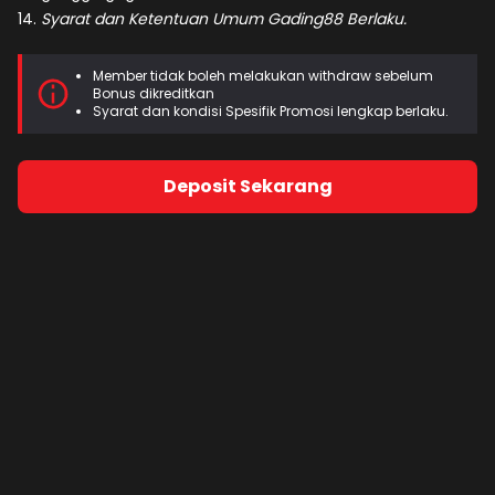
Syarat dan Ketentuan Umum Gading88 Berlaku.
Member tidak boleh melakukan withdraw sebelum
Bonus dikreditkan
Syarat dan kondisi Spesifik Promosi lengkap berlaku.
Deposit Sekarang